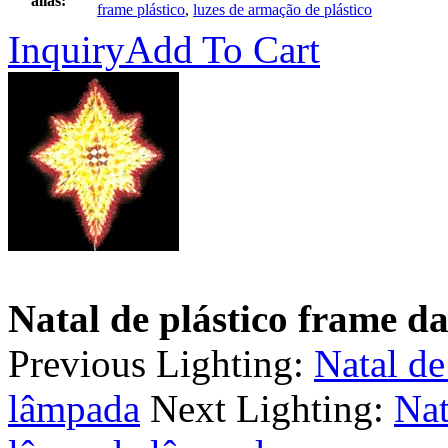
alias:
frame plástico
,
luzes de armação de plástico
Inquiry
Add To Cart
Natal de plástico frame 
Previous Lighting:
Natal de
lâmpada
Next Lighting:
Nat