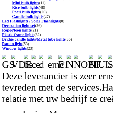
Mini bulb lights
(11)
Rice bulb lights
(48)
Pearl bulb lights
(20)
Candle bulb lights
(27)
Led Flashlights / Solar Flashlights
(0)
Decoration light set
(26)
Rope/Neon lights
(21)
Plastic frame lights
(32)
Bridge candle lights/Metal tube lights
(36)
Rattan light
(53)
Window lights
(23)
Deze leverancier is zeer ern
tevreden met de services.H
relatie met uw bedrijf te cre