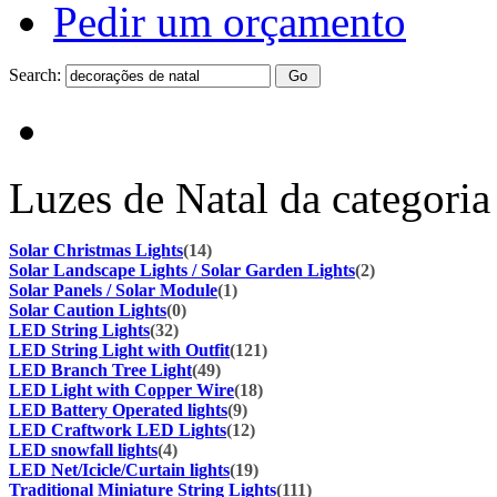
Pedir um orçamento
Search:
Luzes de Natal da categoria
Solar Christmas Lights
(14)
Solar Landscape Lights / Solar Garden Lights
(2)
Solar Panels / Solar Module
(1)
Solar Caution Lights
(0)
LED String Lights
(32)
LED String Light with Outfit
(121)
LED Branch Tree Light
(49)
LED Light with Copper Wire
(18)
LED Battery Operated lights
(9)
LED Craftwork LED Lights
(12)
LED snowfall lights
(4)
LED Net/Icicle/Curtain lights
(19)
Traditional Miniature String Lights
(111)