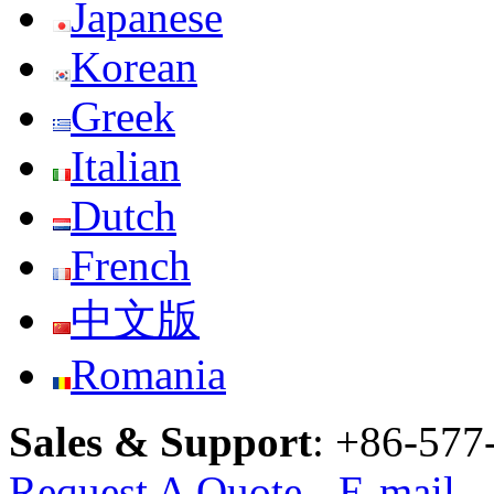
Japanese
Korean
Greek
Italian
Dutch
French
中文版
Romania
Sales & Support
:
+86-577
Request A Quote
-
E-mail