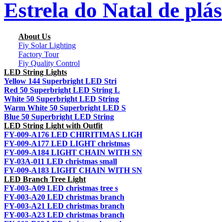
Estrela do Natal de plás
About Us
Fiy Solar Lighting
Factory Tour
Fiy Quality Control
LED String Lights
Yellow 144 Superbright LED Stri
Red 50 Superbright LED String L
White 50 Superbright LED String
Warm White 50 Superbright LED S
Blue 50 Superbright LED String
LED String Light with Outfit
FY-009-A176 LED CHIRITIMAS LIGH
FY-009-A177 LED LIGHT christmas
FY-009-A184 LIGHT CHAIN WITH SN
FY-03A-011 LED christmas small
FY-009-A183 LIGHT CHAIN WITH SN
LED Branch Tree Light
FY-003-A09 LED christmas tree s
FY-003-A20 LED christmas branch
FY-003-A21 LED christmas branch
FY-003-A23 LED christmas branch