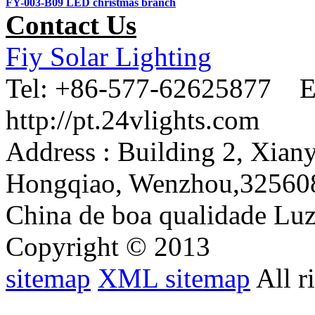
FY-003-B09 LED christmas branch
Contact Us
Fiy Solar Lighting
Tel:
+86-577-62625877 E
http://pt.24vlights.com
Address :
Building 2, Xian
Hongqiao, Wenzhou,32560
China de boa qualidade Luz
Copyright © 2013
sitemap
XML sitemap
All r