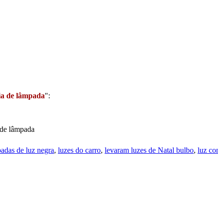
ia de lâmpada
":
a de lâmpada
adas de luz negra
,
luzes do carro
,
levaram luzes de Natal bulbo
,
luz co