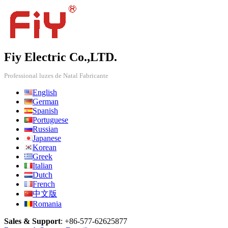
Fiy Electric Co.,LTD.
Professional luzes de Natal Fabricante
English
German
Spanish
Portuguese
Russian
Japanese
Korean
Greek
Italian
Dutch
French
中文版
Romania
Sales & Support
:
+86-577-62625877