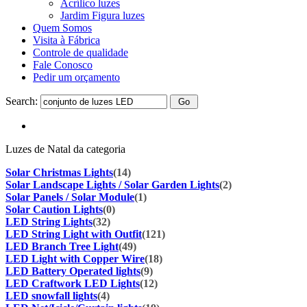
Acrílico luzes
Jardim Figura luzes
Quem Somos
Visita à Fábrica
Controle de qualidade
Fale Conosco
Pedir um orçamento
Search:
Luzes de Natal da categoria
Solar Christmas Lights
(14)
Solar Landscape Lights / Solar Garden Lights
(2)
Solar Panels / Solar Module
(1)
Solar Caution Lights
(0)
LED String Lights
(32)
LED String Light with Outfit
(121)
LED Branch Tree Light
(49)
LED Light with Copper Wire
(18)
LED Battery Operated lights
(9)
LED Craftwork LED Lights
(12)
LED snowfall lights
(4)