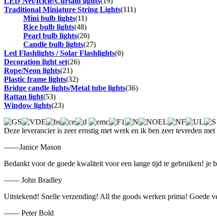
LED Net/Icicle/Curtain lights
(19)
Traditional Miniature String Lights
(111)
Mini bulb lights
(11)
Rice bulb lights
(48)
Pearl bulb lights
(20)
Candle bulb lights
(27)
Led Flashlights / Solar Flashlights
(0)
Decoration light set
(26)
Rope/Neon lights
(21)
Plastic frame lights
(32)
Bridge candle lights/Metal tube lights
(36)
Rattan light
(53)
Window lights
(23)
Deze leverancier is zeer ernstig met werk en ik ben zeer tevreden met
——Janice Mason
Bedankt voor de goede kwaliteit voor een lange tijd te gebruiken! je 
—— John Bradley
Uitstekend! Snelle verzending! All the goods werken prima! Goede v
—— Peter Bold