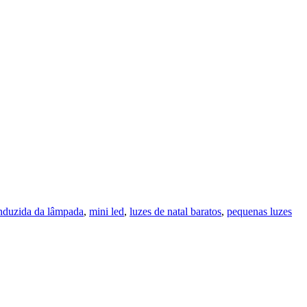
nduzida da lâmpada
,
mini led
,
luzes de natal baratos
,
pequenas luzes