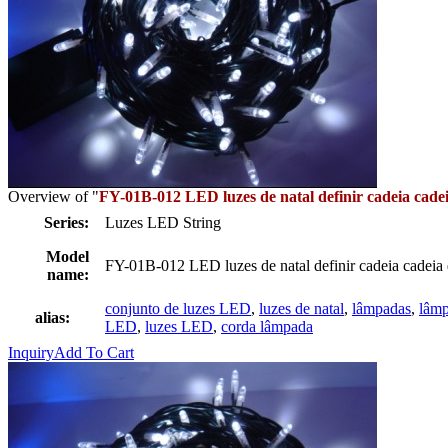
Overview of "
FY-01B-012 LED luzes de natal definir cadeia cade
Series:
Luzes LED String
Model
FY-01B-012 LED luzes de natal definir cadeia cadei
name:
conjunto de luzes LED
,
luzes de natal
,
lâmpadas
,
lâmp
alias:
LED
,
luzes LED
,
corda lâmpada
Inquiry
Add To Cart