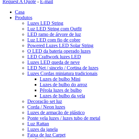
Request A Quote
-
E-mail
Casa
Produtos
Luzes LED String
Luz LED String com Outfit
LED ramo de árvore de luz
Luz LED com fio de cobre
Powered Luzes LED Solar String
O LED da bateria operado luzes
LED Craftwork luzes LED
Luzes LED queda de neve
LED Net / sincelo / Cortina de luzes
Luzes Cordas miniatura tradicionais
Luzes de bulbo Mini
Luzes de bulbo do arroz
Pérola luzes de bulbo
Luzes de bulbo da vela
Decoração set luz
Corda / Neon luzes
Luzes de armação de plástico
Ponte vela luzes / luzes tubo de metal
Luz Rattan
Luzes da janela
Faixa de luz Carpet