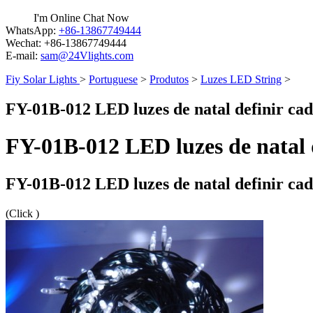
I'm Online Chat Now
WhatsApp:
+86-13867749444
Wechat:
+86-13867749444
E-mail:
sam@24Vlights.com
Fiy Solar Lights
>
Portuguese
>
Produtos
>
Luzes LED String
>
FY-01B-012 LED luzes de natal definir ca
FY-01B-012 LED luzes de natal 
FY-01B-012 LED luzes de natal definir ca
(Click
)